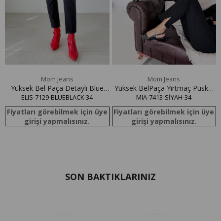
y
e
Mom Jeans
Mom Jeans
Yüksek Bel Paça Detaylı Blue
Yüksek BelPaça Yırtmaç Püskül
Black Elis Jean Pantolon
ELIS-7129-BLUEBLACK-34
Detaylı Siyah Jean Pantolon
MIA-7413-SİYAH-34
Fiyatları görebilmek için üye
Fiyatları görebilmek için üye
girişi yapmalısınız.
girişi yapmalısınız.
SON BAKTIKLARINIZ