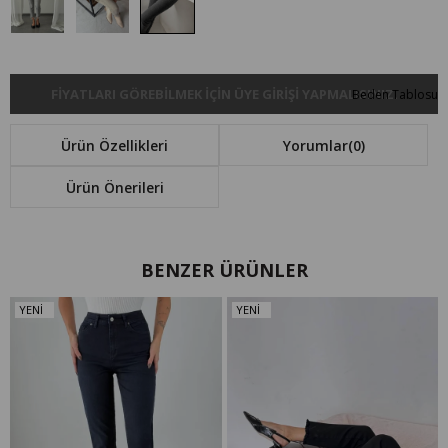
FIYATLARI GÖREBILMEK IÇIN ÜYE GIRIŞI YAPMALISINIZ.
Beden Tablosu
Ürün Özellikleri
Yorumlar
(0)
Ürün Önerileri
BENZER ÜRÜNLER
YENI
YENI
ÜRÜN
ÜRÜN