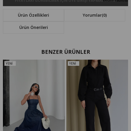
FIYATLARI GÖREBILMEK IÇIN ÜYE GIRIŞI YAPMALISINIZ.
Beden Tablosu
Ürün Özellikleri
Yorumlar
(0)
Ürün Önerileri
BENZER ÜRÜNLER
YENI
YENI
ÜRÜN
ÜRÜN