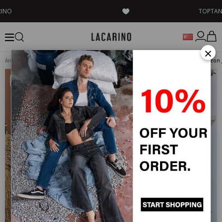
RINO
TOPTAN
×
Anasayfa
KADIN
DENIM
Palazzo Jeans & Pantolon
Yeni Ürün
‹
›