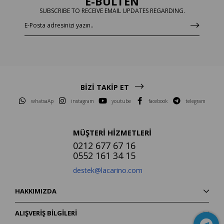
E-BÜLTEN
SUBSCRIBE TO RECEIVE EMAIL UPDATES REGARDING.
BİZİ TAKİP ET
whatsaAp
instagram
youtube
facebook
telegram
MÜŞTERİ HİZMETLERİ
0212 677 67 16
0552 161 34 15
destek@lacarino.com
HAKKIMIZDA
ALIŞVERİŞ BİLGİLERİ