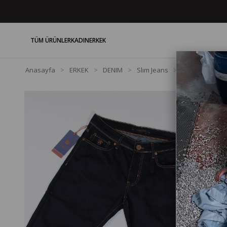
TÜM ÜRÜNLER
KADIN
ERKEK
Anasayfa
ERKEK
DENIM
Slım Jeans
Dar Paça Yüks