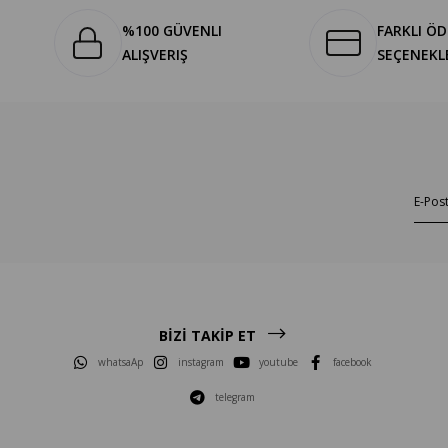
%100 GÜVENLI
FARKLI Ö
ALIŞVERIŞ
SEÇENEKL
BİZİ TAKİP ET
whatsaAp
instagram
youtube
facebook
telegram