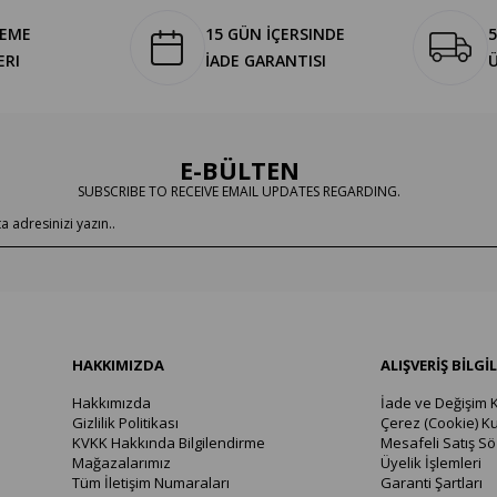
DEME
15 GÜN İÇERSINDE
5
ERI
İADE GARANTISI
E-BÜLTEN
SUBSCRIBE TO RECEIVE EMAIL UPDATES REGARDING.
HAKKIMIZDA
ALIŞVERİŞ BİLGİL
Hakkımızda
İade ve Değişim K
Gizlilik Politikası
Çerez (Cookie) Ku
KVKK Hakkında Bilgilendirme
Mesafeli Satış S
Mağazalarımız
Üyelik İşlemleri
Tüm İletişim Numaraları
Garanti Şartları