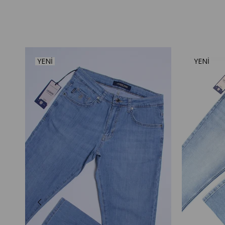
YENI
YENI
ÜRÜN
ÜRÜN
lon
i