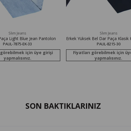
Slım Jeans
Slım Jeans
Paça Light Blue Jean Pantolon
Erkek Yüksek Bel Dar Paça Klasik
PAUL-7875-EK-33
Black Jean Pantolon
PAUL-8215-30
 görebilmek için üye girişi
Fiyatları görebilmek için üye
yapmalısınız.
yapmalısınız.
SON BAKTIKLARINIZ