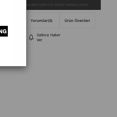
FIYATLARI GÖREBILMEK IÇIN ÜYE GIRIŞI YAPMALISINIZ.
 Özellikleri
Yorumlar
(0)
Ürün Önerileri
Gelince Haber
Karşılaştır
Ver