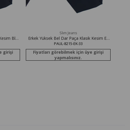
Slım Jeans
 Kesim Blue
Erkek Yüksek Bel Dar Paça Klasik Kesim Ek
Beden Blue Black Jean Pantolon
PAUL-8215-EK-33
 girişi
Fiyatları görebilmek için üye girişi
yapmalısınız.