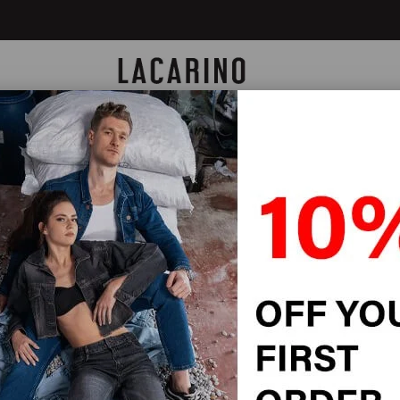
ek Bel Navy Blue Jean Pantolon
Dar 
Pant
Yeni Ürün
STOK K