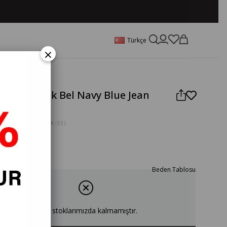
Türkçe
×
Paça Yüksek Bel Navy Blue Jean
olon
ODU
(PAUL-7567-EK-33)
Beden Tablosu
Ürün stoklarımızda kalmamıştır.