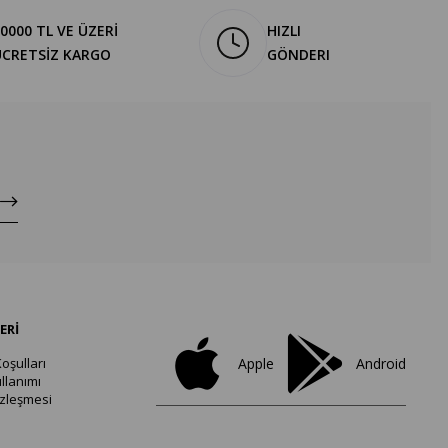
0000 TL VE ÜZERİ
HIZLI
ÜCRETSİZ KARGO
GÖNDERI
ERİ
oşulları
Apple
Android
llanımı
özleşmesi